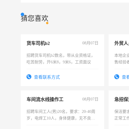
猜您喜欢
货车司机b2
08月07日
外贸人
招聘货车司机b2数名，带从业资格证，
本地企
吃苦耐劳，开6米8，9米6，工资面议
售经验
查看联系方式
查
车间流水线操作工
08月07日
招聘车间工人(男)20名，要求：20-40周
保洁要
岁，电焊工10人，身体健康，无不良嗜
正常工
好。薪资：4500-7000元，标准八人间住
责任心