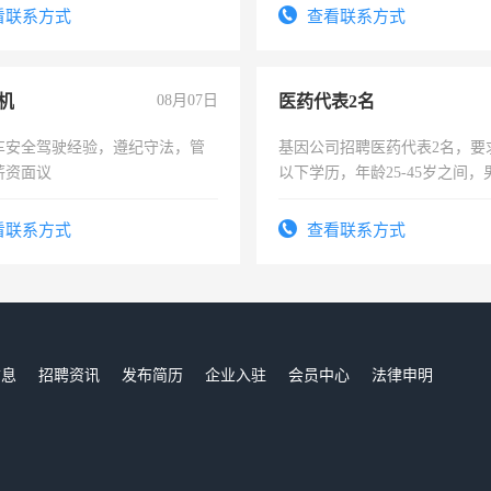
服要求45岁以下高中以上文化，
看联系方式
查看联系方式
工作认真，性格开朗有良好沟通
工程，懂水电维修。
机
08月07日
医药代表2名
车安全驾驶经验，遵纪守法，管
基因公司招聘医药代表2名，要
薪资面议
以下学历，年龄25-45岁之间，
可，需要具有营销经验，从事
表或者有医学资质的优先，底薪
看联系方式
查看联系方式
交五险。
信息
招聘资讯
发布简历
企业入驻
会员中心
法律申明
们