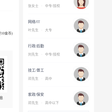
张女士
·
中专/技校
网络/IT
叶先生
·
大专
10金币)
行政/后勤
刘先生
·
中专/技校
技工/普工
邓先生
·
高中
家政/保安
息
邓先生
·
高中以下