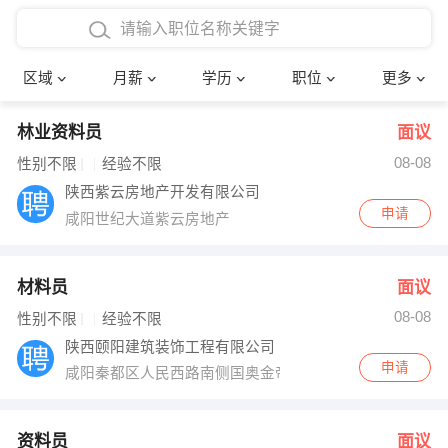
4000-5000元
本科
行政后勤
建筑装潢
确定
区域
月薪
学历
职位
更多
5000-8000元
硕士
销售岗位
教师
林业资料员
面议
8000-12000元
博士
文员
护士
08-08
性别不限
经验不限
12000-20000元
财务会计
传单派发
陕西紫云房地产开发有限公司
申请
咸阳世纪大道紫云房地产
其他
超市零售
促销导购
网络IT
保健按摩
材料员
面议
08-08
性别不限
经验不限
快递员
前台接待
陕西颐阳建筑装饰工程有限公司
申请
咸阳秦都区人民西路南侧国奥金帝
收银员
技术员/工程师
水电/机修
部门经理
资料员
面议