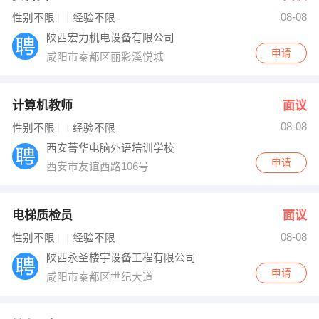
08-08
出纳
保险
性别不限
经验不限
陕西宏力机电设备有限公司
编辑
法律
申请
咸阳市秦都区丽彩溪悦城
保洁
贸易采购
计算机教师
面议
跟单
理财顾问
08-08
性别不限
经验不限
西安菁华电脑外语培训学校
其他职位
申请
西安市友谊西路106号
电梯质检员
面议
08-08
性别不限
经验不限
陕西永圣楼宇设备工程有限公司
申请
咸阳市秦都区世纪大道