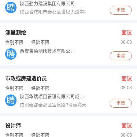
陕西勤力建设集团有限公司
申请
陕西省咸阳市秦都区世纪大道中段金泰丝路花城翠园05幢1
测量测绘
面议
08-08
性别不限
经验不限
西安盖德测绘技术有限公司
申请
市政或房建造价员
面议
08-08
性别不限
经验不限
陕西华瑞项目管理有限公司咸阳分公司
申请
咸阳秦都秦都区宝泉路3号丽彩天禧大厦A座14C户
设计师
面议
08-08
性别不限
经验不限